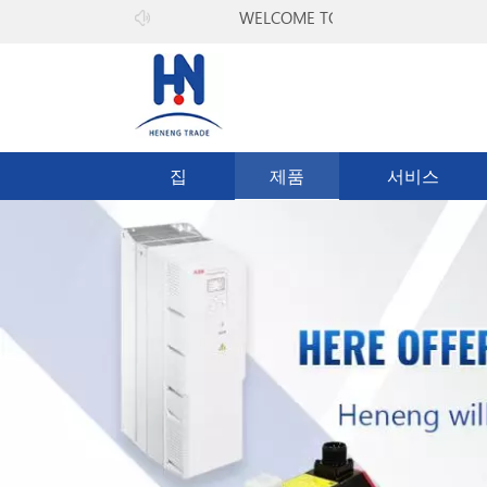
WELCOME TO
(주)히캔
집
제품
서비스