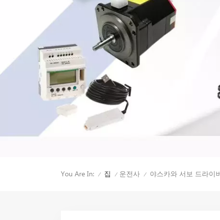
You Are In:
야스카와 서보 드라이버 S
집
운전사
/
/
/