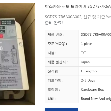
야스카와 서보 드라이버 SGD7S-7R6A0
SGD7S-7R6A00A002, 신규 및 기존 Ya
준비 완료!
제품 번호 :
SGD7S-7R6A00A0
주문(MOQ) :
1 piece
지불 :
T/T
제품 원산지 :
Japan
선적항 :
Guangzhou
리드타임 :
2-3 Days
포장됨 :
Cardboard Box
상태 :
Brand New And orig