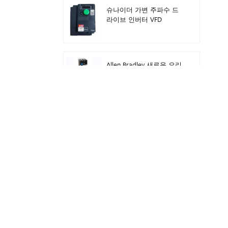
슈나이더 가변 주파수 드
라이브 인버터 VFD
ATV212HD15N4
Allen Bradley 새로운 오리
지널 22F-D024N104 AC
드라이브 인버터 11kW
Siemens Programmable
Logic Controller 모듈 로
고! 호스트 모듈 PLC
6ED1052-1FB08-0BA1
미쓰비시 FX5U 아날로그
모듈 FX5U-8AD
Allen Bradley 1746-IB16
Plc 1746 디지털 Dc 입력