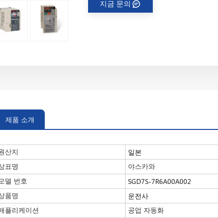
지금 문의
제품 소개
일본
원산지
상표명
야스카와
SGD7S-7R6A00A002
모델 번호
운전사
상품명
애플리케이션
공업 자동화