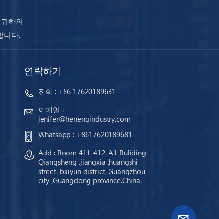
 귀하의
합니다.
연락하기
전화 :
+86 17620189681
이메일 :
jenifer@henengindustry.com
Whatsapp :
+8617620189681
Add : Room 411-412. A1 Buliding
Qiangsheng .jiangxia ,huangshi
street. baiyun district, Guangzhou
city ,Guangdong province.China.