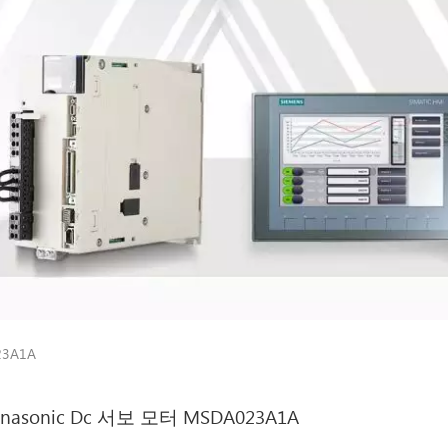
23A1A
anasonic Dc 서보 모터 MSDA023A1A