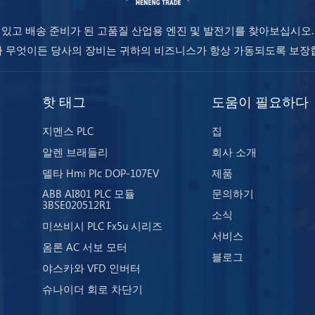
 있고 배송 준비가 된 고품질 산업용 엔진 및 발전기를 찾아보십시오.
 무엇이든 당사의 장비는 귀하의 비즈니스가 항상 가동되도록 보장
핫 태그
도움이 필요하다
지멘스 PLC
집
알렌 브래들리
회사 소개
델타 Hmi Plc DOP-107EV
제품
ABB AI801 PLC 모듈
문의하기
3BSE020512R1
소식
미쓰비시 PLC Fx5u 시리즈
서비스
옴론 AC 서보 모터
블로그
야스카와 VFD 인버터
슈나이더 회로 차단기