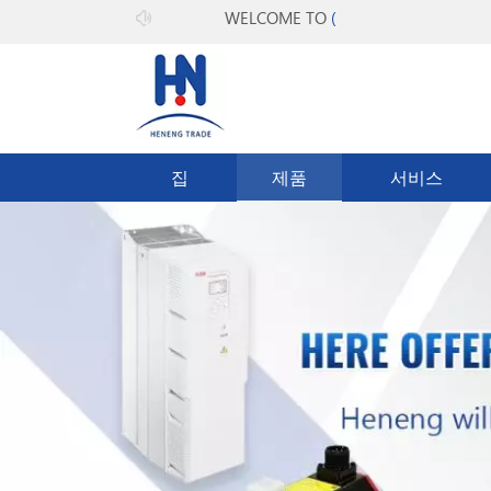
WELCOME TO
(주)히캔
집
제품
서비스