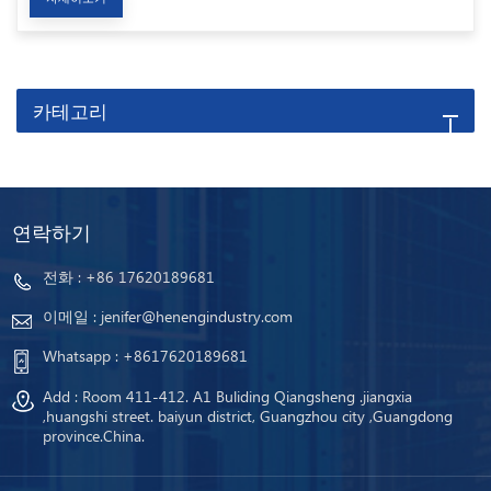
카테고리
연락하기
전화 :
+86 17620189681
이메일 :
jenifer@henengindustry.com
Whatsapp :
+8617620189681
Add : Room 411-412. A1 Buliding Qiangsheng .jiangxia
,huangshi street. baiyun district, Guangzhou city ,Guangdong
province.China.